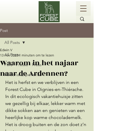
Post
All Posts
Edwin V
All Posts
13 nov 2023
1 minuten om te lezen
Waarom in het najaar
Pers - Presse - Press
naar de Ardennen?
Personal Experience
Het is herfst en we verblijven in een 
Forest Cube in Oignies-en-Thiérache. 
In dit ecologisch vakantiehuisje zitten 
we gezellig bij elkaar, lekker warm met 
dikke sokken aan en genieten van een 
heerlijke kop warme chocolademelk. 
Het is droog buiten en de zon doet z’n 