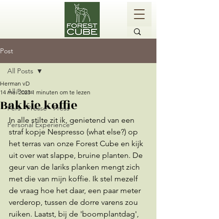
Post
All Posts
Herman vD
All Posts
14 mei 2023
1 minuten om te lezen
Bakkie koffie
Pers - Presse - Press
In alle stilte zit ik, genietend van een 
Personal Experience
straf kopje Nespresso (what else?) op 
het terras van onze Forest Cube en kijk 
uit over wat slappe, bruine planten. De 
geur van de lariks planken mengt zich 
met die van mijn koffie. Ik stel mezelf 
de vraag hoe het daar, een paar meter 
verderop, tussen de dorre varens zou 
ruiken. Laatst, bij de 'boomplantdag', 