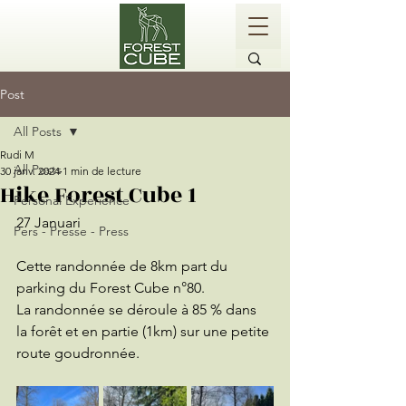
Post
All Posts
Rudi M
All Posts
30 janv. 2024
1 min de lecture
Hike Forest Cube 1
Personal Experience
27 Januari
Pers - Presse - Press
Cette randonnée de 8km part du 
parking du Forest Cube n°80.
La randonnée se déroule à 85 % dans 
la forêt et en partie (1km) sur une petite 
route goudronnée.