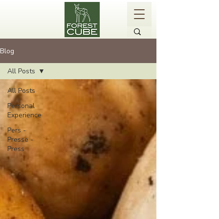
Blog
All Posts
All Posts
Personal
Experience
Pers -
Presse -
Press