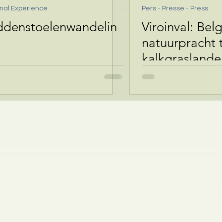
nal Experience
Pers - Presse - Press
ddenstoelenwandelin
Viroinval: Bel
natuurpracht 
kalkgraslande
canyons