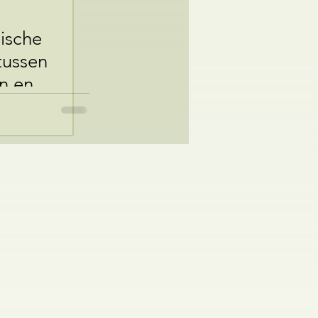
gische
tussen
n en