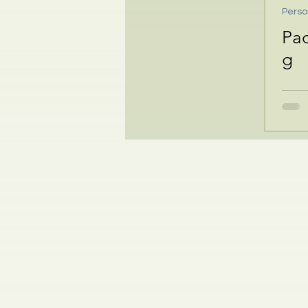
Perso
Pa
g