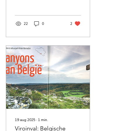
de streek waar ook Forest
Cube is gelegen.
22
0
2
19 aug 2025
∙
1
min.
Viroinval: Belgische