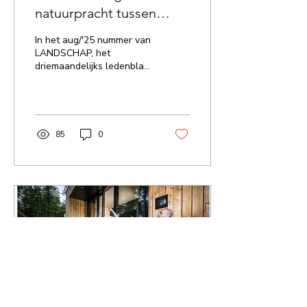
natuurpracht tussen
kalkgraslanden en
In het aug/'25 nummer van
canyons
LANDSCHAP, het
driemaandelijks ledenblad
van Landschap vzw, neemt
het natuurtijdschrift ons
mee naar een van de...
85
0