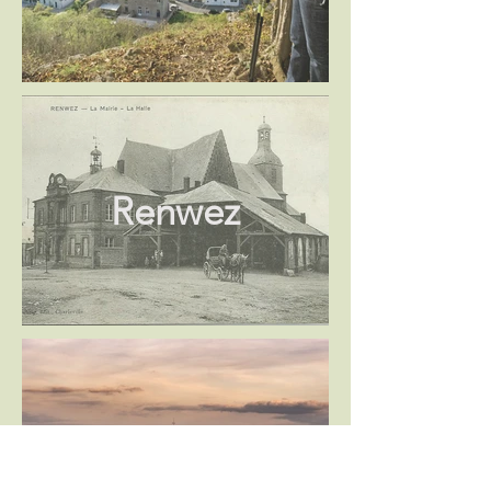
Renwez
Soulme