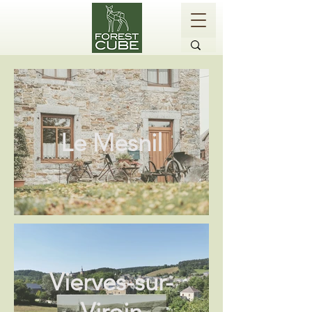
Le Mesnil
Vierves-sur-
Viroin